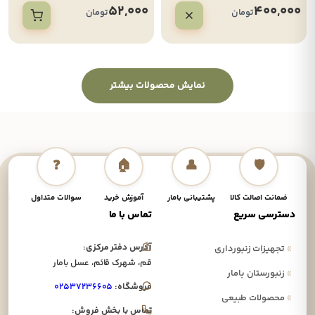
52,000
400,000
تومان
تومان
نمایش محصولات بیشتر
❓
🏠
👤
🛡️
ضمانت اصالت کالا
پشتیبانی بامار
آموزش خرید
سوالات متداول
نحوه
دسترسی سریع
تماس با ما
آدرس دفتر مرکزی:
»
تجهیزات زنبورداری
قم، شهرک قائم، عسل بامار
»
زنبورستان بامار
فروشگاه:
۰۲۵۳۷۲۳۶۶۰۵
»
محصولات طبیعی
تماس با بخش فروش: