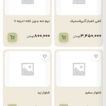
کفی کفباز آذرپلاستیک
نیم تنه بدون کلاه (درجه 1)
800,000
3,450,000
تومان
تومان
شلوار سفید
شلوار زرد