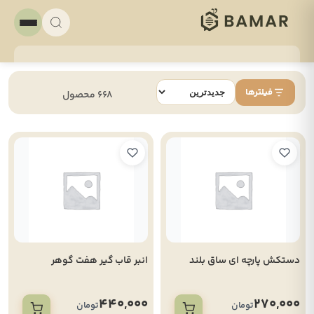
فیلترها
668 محصول
دستکش پارچه ای ساق بلند
انبر قاب گیر هفت گوهر
440,000
270,000
تومان
تومان