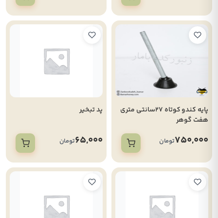
پایه کندو کوتاه 27سانتی متری
پد تبخیر
هفت گوهر
65,000
750,000
تومان
تومان