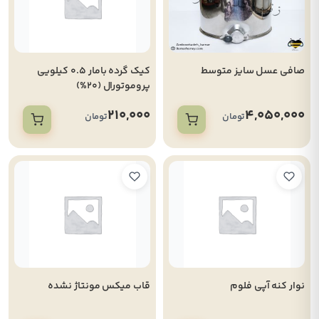
صافی عسل سایز متوسط
کیک گرده بامار 0.5 کیلویی
پروموتورال (20%)
210,000
4,050,000
تومان
تومان
نوار کنه آپی فلوم
قاب میکس مونتاژ نشده