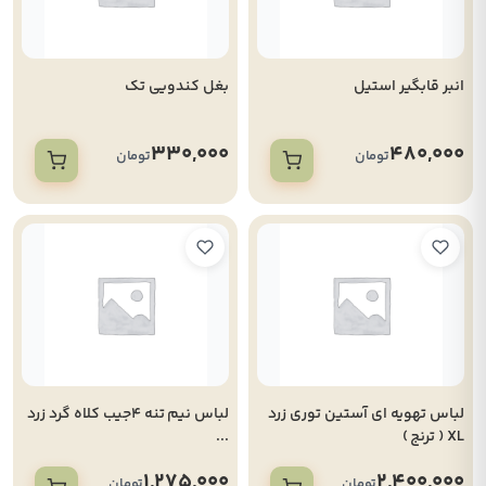
انبر قابگیر استیل
بغل کندویی تک
330,000
480,000
تومان
تومان
لباس تهویه ای آستین توری زرد
لباس نیم تنه 4جیب کلاه گرد زرد
XL ( ترنج )
...
1,275,000
2,400,000
تومان
تومان