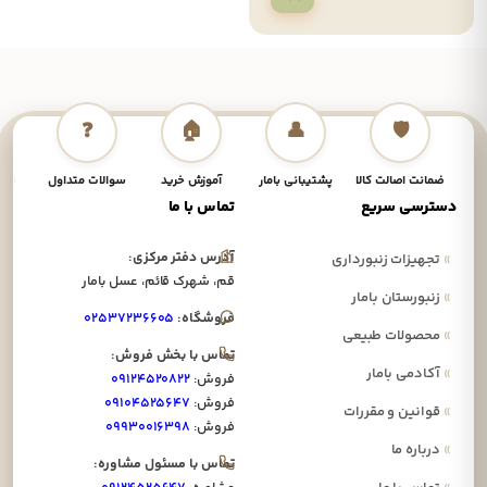
❓
🏠
👤
🛡️
ضمانت اصالت کالا
پشتیبانی بامار
آموزش خرید
سوالات متداول
نحوه
دسترسی سریع
تماس با ما
آدرس دفتر مرکزی:
»
تجهیزات زنبورداری
قم، شهرک قائم، عسل بامار
»
زنبورستان بامار
فروشگاه:
۰۲۵۳۷۲۳۶۶۰۵
»
محصولات طبیعی
تماس با بخش فروش:
»
آکادمی بامار
فروش:
۰۹۱۲۴۵۲۰۸۲۲
فروش:
۰۹۱۰۴۵۲۵۶۴۷
»
قوانین و مقررات
فروش:
۰۹۹۳۰۰۱۶۳۹۸
»
درباره ما
تماس با مسئول مشاوره: