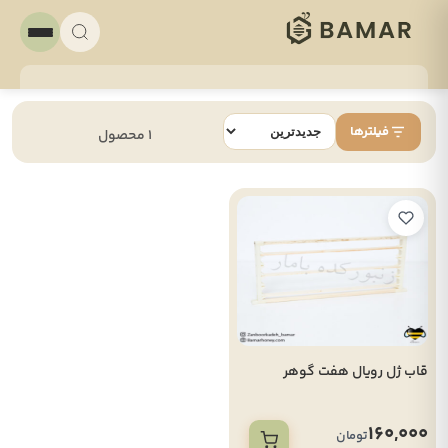
فیلترها
1 محصول
قاب ژل رویال هفت گوهر
160,000
تومان