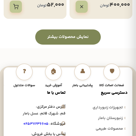
52,000
400,000
تومان
تومان
نمایش محصولات بیشتر
❓
🏠
👤
🛡️
ضمانت اصالت کالا
پشتیبانی بامار
آموزش خرید
سوالات متداول
نحوه
دسترسی سریع
تماس با ما
آدرس دفتر مرکزی:
»
تجهیزات زنبورداری
قم، شهرک قائم، عسل بامار
»
زنبورستان بامار
فروشگاه:
۰۲۵۳۷۲۳۶۶۰۵
»
محصولات طبیعی
تماس با بخش فروش: