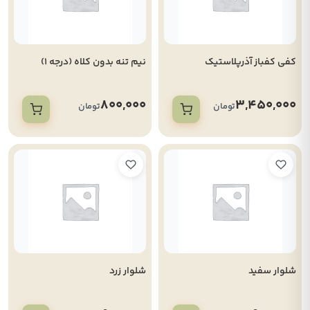
کفی کفباز آذرپلاستیک
نیم تنه بدون کلاه (درجه 1)
800,000
3,450,000
تومان
تومان
شلوار سفید
شلوار زرد