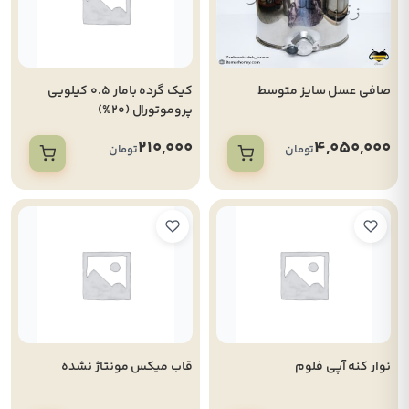
صافی عسل سایز متوسط
کیک گرده بامار 0.5 کیلویی
پروموتورال (20%)
210,000
4,050,000
تومان
تومان
نوار کنه آپی فلوم
قاب میکس مونتاژ نشده