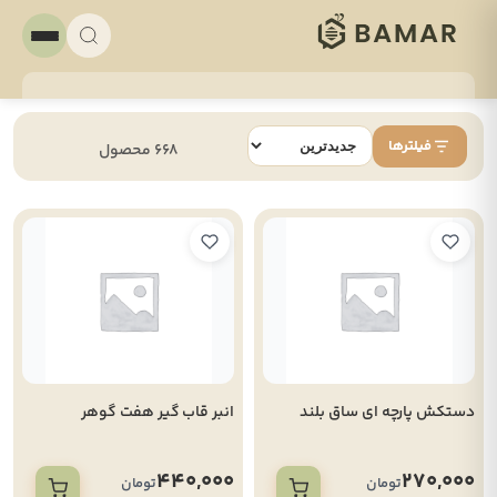
فیلترها
668 محصول
دستکش پارچه ای ساق بلند
انبر قاب گیر هفت گوهر
440,000
270,000
تومان
تومان