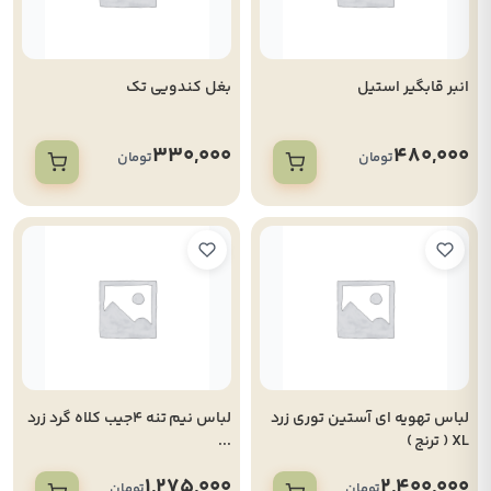
انبر قابگیر استیل
بغل کندویی تک
330,000
480,000
تومان
تومان
لباس تهویه ای آستین توری زرد
لباس نیم تنه 4جیب کلاه گرد زرد
XL ( ترنج )
...
1,275,000
2,400,000
تومان
تومان