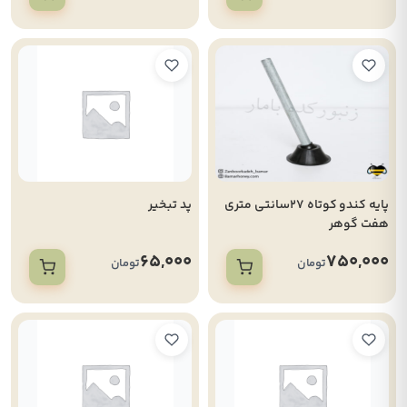
پایه کندو کوتاه 27سانتی متری
پد تبخیر
هفت گوهر
65,000
750,000
تومان
تومان