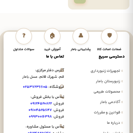
❓
🏠
👤
🛡️
ضمانت اصالت کالا
پشتیبانی بامار
آموزش خرید
سوالات متداول
نحوه
دسترسی سریع
تماس با ما
آدرس دفتر مرکزی:
»
تجهیزات زنبورداری
قم، شهرک قائم، عسل بامار
»
زنبورستان بامار
فروشگاه:
۰۲۵۳۷۲۳۶۶۰۵
»
محصولات طبیعی
تماس با بخش فروش:
»
آکادمی بامار
فروش:
۰۹۱۲۴۵۲۰۸۲۲
فروش:
۰۹۱۰۴۵۲۵۶۴۷
»
قوانین و مقررات
فروش:
۰۹۹۳۰۰۱۶۳۹۸
»
درباره ما
تماس با مسئول مشاوره: