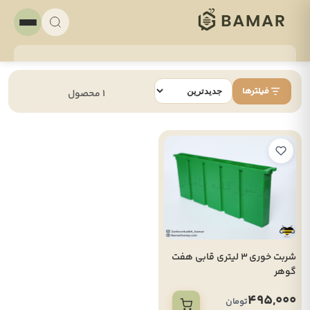
فیلترها
1 محصول
شربت خوری 3 لیتری قابی هفت
گوهر
495,000
تومان