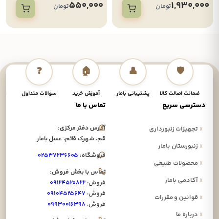
550,000
1,930,000
تومان
تومان
❓
🏠
👤
🛡️
ضمانت اصالت کالا
پشتیبانی بامار
آموزش خرید
سوالات متداول
نحوه
دسترسی سریع
تماس با ما
آدرس دفتر مرکزی:
»
تجهیزات زنبورداری
قم، شهرک قائم، عسل بامار
»
زنبورستان بامار
فروشگاه:
۰۲۵۳۷۲۳۶۶۰۵
»
محصولات طبیعی
تماس با بخش فروش:
»
آکادمی بامار
فروش:
۰۹۱۲۴۵۲۰۸۲۲
فروش:
۰۹۱۰۴۵۲۵۶۴۷
»
قوانین و مقررات
فروش:
۰۹۹۳۰۰۱۶۳۹۸
»
درباره ما