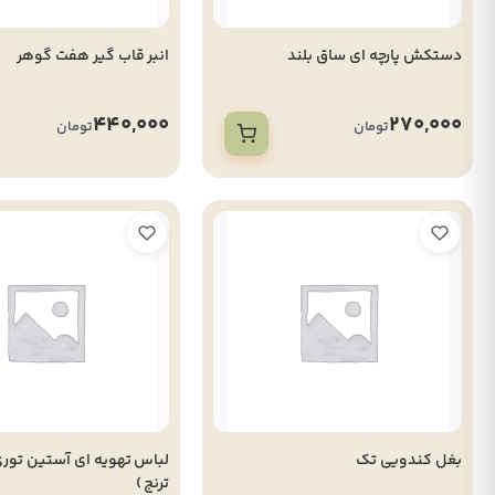
دستکش پارچه ای ساق بلند
انبر قاب گیر هفت گوهر
440,000
270,000
تومان
تومان
بغل کندویی تک
ترنج )