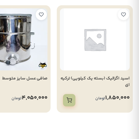
اسید اگزالیک (بسته یک کیلویی) ترکیه
صافی عسل سایز متوسط
ای
4,050,000
1,850,000
تومان
تومان