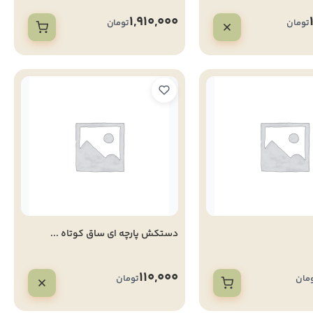
1,910,000
تومان
تومان
دستکش پارچه ای ساق کوتاه ...
110,000
مان
تومان