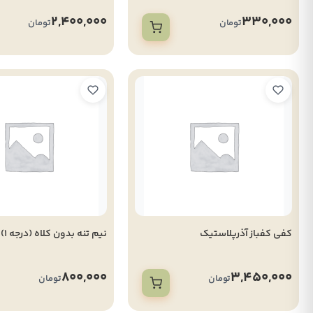
2,400,000
330,000
تومان
تومان
کفی کفباز آذرپلاستیک
نیم تنه بدون کلاه (درجه 1)
800,000
3,450,000
تومان
تومان