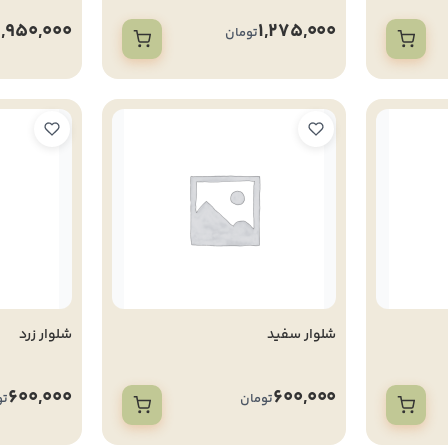
1,950,000
1,275,000
تومان
شلوار سفید
شلوار زرد
600,000
600,000
تومان
تو