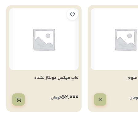
 فلوم
قاب میکس مونتاژ نشده
52,000
ومان
تومان