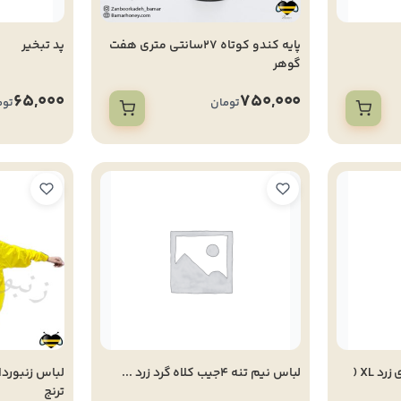
پایه کندو کوتاه 27سانتی متری هفت
پد تبخیر
گوهر
65,000
750,000
تومان
توم
لباس تهویه ای آستین توری زرد XL (
لباس نیم تنه 4جیب کلاه گرد زرد ...
ترنج