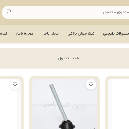
صولات طبیعی
ثبت فیش بانکی
مجله بامار
درباره بامار
تماس 
668 محصول