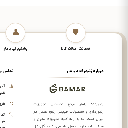
👤
🛡️
ضمانت اصالت کالا
پشتیبانی بامار
درباره زنبورکده بامار
تماس با
آدر
قم،
فرو
زنبورکده بامار مرجع تخصصی تجهیزات
زنبورداری و محصولات طبیعی زنبور عسل در
تما
ایران است. ما با ارائه کلیه تجهیزات مدرن و
فرو
سنتی زنبورداری، عسل طبیعی، گرده گل، ژل