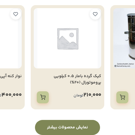
کیک گرده بامار 0.5 کیلویی
نوار کنه آپی
پروموتورال (20%)
400,000
210,000
تومان
ت
نمایش محصولات بیشتر