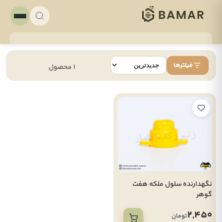
فیلترها
1 محصول
نگهدارنده سلول ملکه هفت
گوهر
2,450
تومان