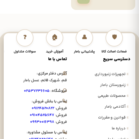
❓
🏠
👤
🛡️
ضمانت اصالت کالا
پشتیبانی بامار
آموزش خرید
سوالات متداول
نحوه
دسترسی سریع
تماس با ما
آدرس دفتر مرکزی:
»
تجهیزات زنبورداری
قم، شهرک قائم، عسل بامار
»
زنبورستان بامار
فروشگاه:
۰۲۵۳۷۲۳۶۶۰۵
»
محصولات طبیعی
تماس با بخش فروش:
»
آکادمی بامار
فروش:
۰۹۱۲۴۵۲۰۸۲۲
فروش:
۰۹۱۰۴۵۲۵۶۴۷
»
قوانین و مقررات
فروش:
۰۹۹۳۰۰۱۶۳۹۸
»
درباره ما
تماس با مسئول مشاوره: