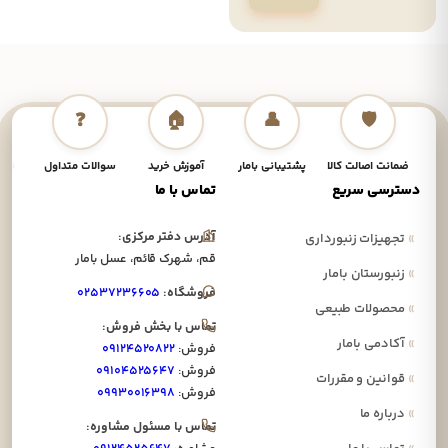
❓
🏠
👤
🛡️
ضمانت اصالت کالا
پشتیبانی بامار
آموزش خرید
سوالات متداول
نحوه
دسترسی سریع
تماس با ما
آدرس دفتر مرکزی:
»
تجهیزات زنبورداری
قم، شهرک قائم، عسل بامار
»
زنبورستان بامار
فروشگاه:
۰۲۵۳۷۲۳۶۶۰۵
»
محصولات طبیعی
تماس با بخش فروش:
»
آکادمی بامار
فروش:
۰۹۱۲۴۵۲۰۸۲۲
فروش:
۰۹۱۰۴۵۲۵۶۴۷
»
قوانین و مقررات
فروش:
۰۹۹۳۰۰۱۶۳۹۸
»
درباره ما
تماس با مسئول مشاوره: