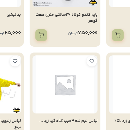
پایه کندو کوتاه 27سانتی متری هفت
پد تبخیر
گوهر
65,000
750,000
تومان
توم
لباس تهویه ای آستین توری زرد XL (
لباس نیم تنه 4جیب کلاه گرد زرد ...
ترنج