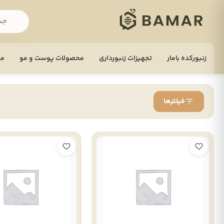
زنبورکده بامار
تجهيزات زنبورداری
محصولات پوست و مو
مح
فیلترها