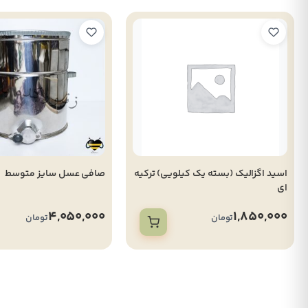
اسید اگزالیک (بسته یک کیلویی) ترکیه
صافی عسل سایز متوسط
ای
4,050,000
1,850,000
تومان
تومان