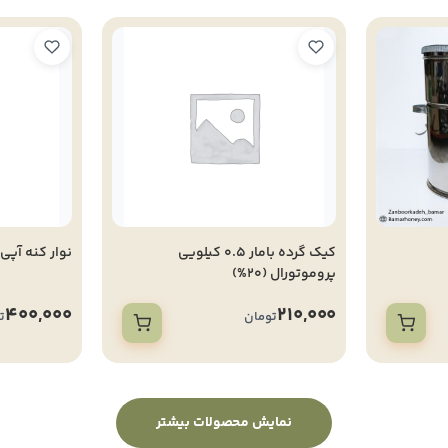
کیک گرده بامار 0.5 کیلویی
نوار کنه آپی
پروموتورال (20%)
400,000
210,000
تومان
ت
نمایش محصولات بیشتر