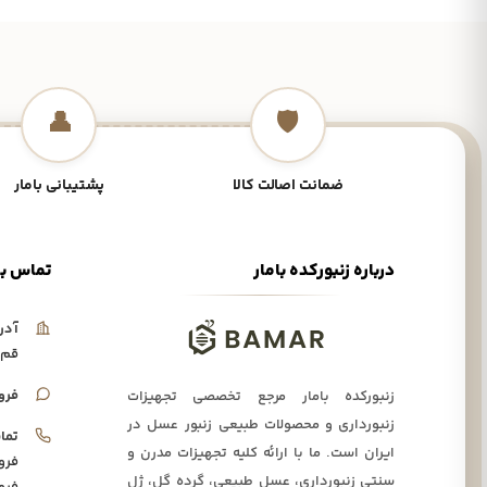
👤
🛡️
ضمانت اصالت کالا
پشتیبانی بامار
درباره زنبورکده بامار
تماس با
آدر
قم،
فرو
زنبورکده بامار مرجع تخصصی تجهیزات
زنبورداری و محصولات طبیعی زنبور عسل در
تما
ایران است. ما با ارائه کلیه تجهیزات مدرن و
فرو
سنتی زنبورداری، عسل طبیعی، گرده گل، ژل