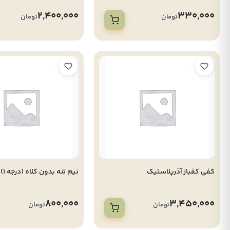
2,400,000
330,000
تومان
تومان
کفی کفباز آذرپلاستیک
نیم تنه بدون کلاه (درجه 1)
800,000
3,450,000
تومان
تومان