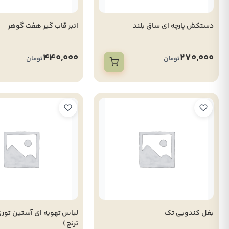
دستکش پارچه ای ساق بلند
انبر قاب گیر هفت گوهر
440,000
270,000
تومان
تومان
بغل کندویی تک
ترنج )