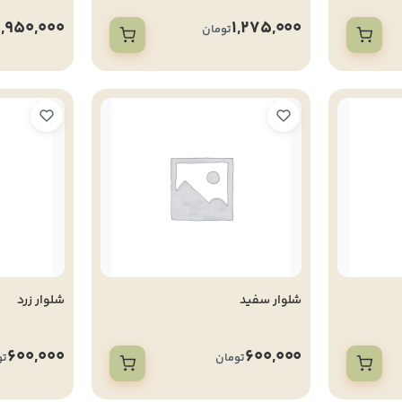
1,950,000
1,275,000
تومان
شلوار سفید
شلوار زرد
600,000
600,000
تومان
تو