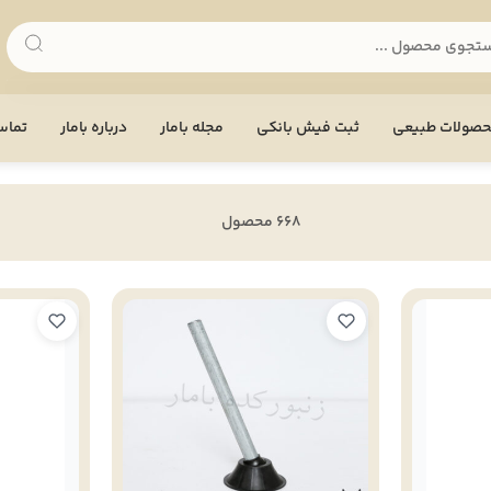
صولات طبیعی
ثبت فیش بانکی
مجله بامار
درباره بامار
تماس 
668 محصول