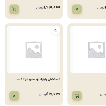
1,910,000
تومان
تومان
دستکش پارچه ای ساق کوتاه ...
110,000
مان
تومان