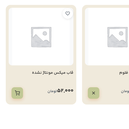
 فلوم
قاب میکس مونتاژ نشده
52,000
ومان
تومان