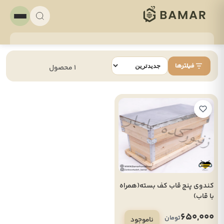
فیلترها
1 محصول
کندوی پنج قاب کف بسته(همراه
با قاب)
650,000
تومان
ناموجود