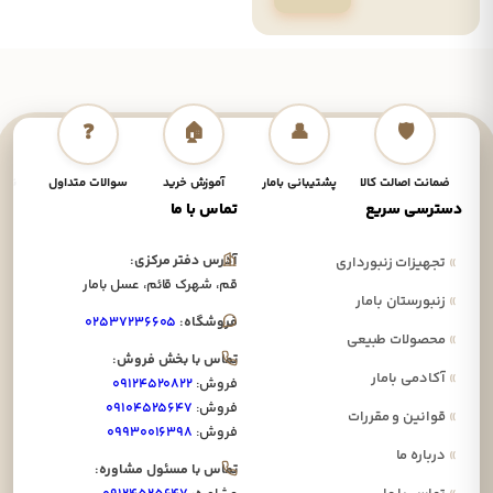
❓
🏠
👤
🛡️
ضمانت اصالت کالا
پشتیبانی بامار
آموزش خرید
سوالات متداول
نحوه
دسترسی سریع
تماس با ما
آدرس دفتر مرکزی:
»
تجهیزات زنبورداری
قم، شهرک قائم، عسل بامار
»
زنبورستان بامار
فروشگاه:
۰۲۵۳۷۲۳۶۶۰۵
»
محصولات طبیعی
تماس با بخش فروش:
»
آکادمی بامار
فروش:
۰۹۱۲۴۵۲۰۸۲۲
فروش:
۰۹۱۰۴۵۲۵۶۴۷
»
قوانین و مقررات
فروش:
۰۹۹۳۰۰۱۶۳۹۸
»
درباره ما
تماس با مسئول مشاوره: