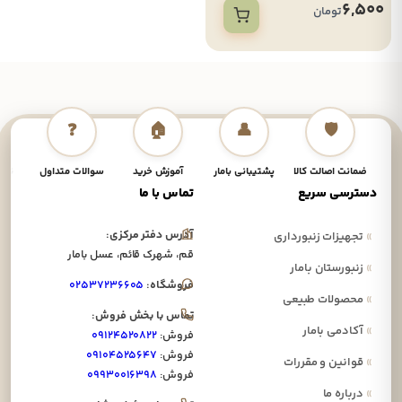
6,500
تومان
❓
🏠
👤
🛡️
ضمانت اصالت کالا
پشتیبانی بامار
آموزش خرید
سوالات متداول
نحوه
دسترسی سریع
تماس با ما
آدرس دفتر مرکزی:
»
تجهیزات زنبورداری
قم، شهرک قائم، عسل بامار
»
زنبورستان بامار
فروشگاه:
۰۲۵۳۷۲۳۶۶۰۵
»
محصولات طبیعی
تماس با بخش فروش:
»
آکادمی بامار
فروش:
۰۹۱۲۴۵۲۰۸۲۲
فروش:
۰۹۱۰۴۵۲۵۶۴۷
»
قوانین و مقررات
فروش:
۰۹۹۳۰۰۱۶۳۹۸
»
درباره ما