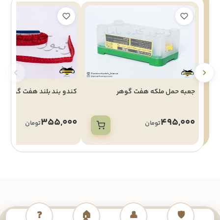
جعبه حمل ملكه هفت گوهر
کندو بند بلند هفت گوهر
355,000
495,000
تومان
تومان
❓
🏠
👤
🛡️