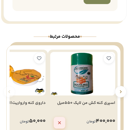
محصولات مرتبط
اسپری کنه کش من لایک 550میل
داروی کنه وارواریت(ارگانیک
50,000
400,000
تومان
تومان