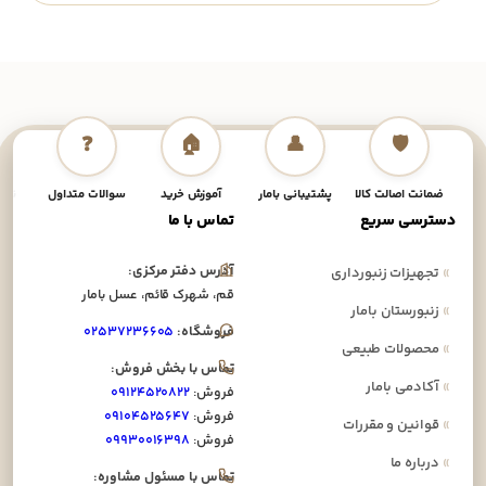
❓
🏠
👤
🛡️
ضمانت اصالت کالا
پشتیبانی بامار
آموزش خرید
سوالات متداول
نحوه
دسترسی سریع
تماس با ما
آدرس دفتر مرکزی:
»
تجهیزات زنبورداری
قم، شهرک قائم، عسل بامار
»
زنبورستان بامار
فروشگاه:
۰۲۵۳۷۲۳۶۶۰۵
»
محصولات طبیعی
تماس با بخش فروش:
»
آکادمی بامار
فروش:
۰۹۱۲۴۵۲۰۸۲۲
فروش:
۰۹۱۰۴۵۲۵۶۴۷
»
قوانین و مقررات
فروش:
۰۹۹۳۰۰۱۶۳۹۸
»
درباره ما
تماس با مسئول مشاوره: