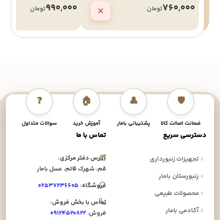
990,000
760,000
تومان
تومان
❓
🏠
👤
🛡️
ضمانت اصالت کالا
پشتیبانی بامار
آموزش خرید
سوالات متداول
نحوه
دسترسی سریع
تماس با ما
آدرس دفتر مرکزی:
»
تجهیزات زنبورداری
قم، شهرک قائم، عسل بامار
»
زنبورستان بامار
فروشگاه:
۰۲۵۳۷۲۳۶۶۰۵
»
محصولات طبیعی
تماس با بخش فروش:
»
آکادمی بامار
فروش:
۰۹۱۲۴۵۲۰۸۲۲