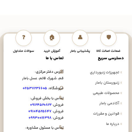
❓
🏠
👤
🛡️
ضمانت اصالت کالا
پشتیبانی بامار
آموزش خرید
سوالات متداول
نحوه
دسترسی سریع
تماس با ما
آدرس دفتر مرکزی:
»
تجهیزات زنبورداری
قم، شهرک قائم، عسل بامار
»
زنبورستان بامار
فروشگاه:
۰۲۵۳۷۲۳۶۶۰۵
»
محصولات طبیعی
تماس با بخش فروش:
»
آکادمی بامار
فروش:
۰۹۱۲۴۵۲۰۸۲۲
فروش:
۰۹۱۰۴۵۲۵۶۴۷
»
قوانین و مقررات
فروش:
۰۹۹۳۰۰۱۶۳۹۸
»
درباره ما
تماس با مسئول مشاوره: