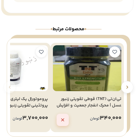
محصولات مرتبط
تی‌ان‌تی (TNT) قوطی تقویتی زنبور
پروموتورال یک لیتری | مکم
عسل | محرک انفجار جمعیت و افزایش
پروتئینی تقویتی زنبور عسل 
تولید
اسپانیا callier)
3,700,000
340,000
تومان
تومان