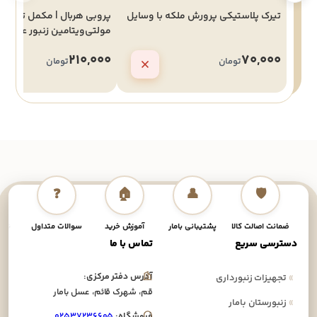
تیرک پلاستیکی پرورش ملکه با وسایل
پروبی هربال | مکمل تقویتی
مولتی‌ویتامین زنبور عسل
210,000
70,000
تومان
تومان
❓
🏠
👤
🛡️
ضمانت اصالت کالا
پشتیبانی بامار
آموزش خرید
سوالات متداول
نحوه
دسترسی سریع
تماس با ما
آدرس دفتر مرکزی:
»
تجهیزات زنبورداری
قم، شهرک قائم، عسل بامار
»
زنبورستان بامار
فروشگاه:
۰۲۵۳۷۲۳۶۶۰۵