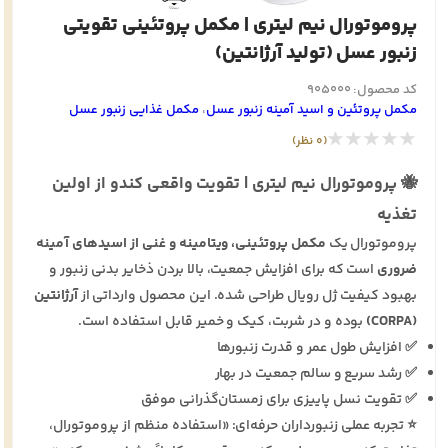
پروموتورال نیم لیتری | مکمل پروتئینی تقویتی
زنبور عسل (تولید آرژانتین)
کد محصول: 905000
مکمل پروتئین و اسید آمینه زنبور عسل
،
مکمل غذایی زنبور عسل
★★★★★
(0 نظر)
🐝 پروموتورال نیم لیتری | تقویت واقعی کندو از اولین
تغذیه
پروموتورال یک
مکمل پروتئینی، ویتامینه و غنی از اسیدهای آمینه
ضروری
است که برای افزایش جمعیت، بالا بردن ذخایر بدنی زنبور و
بهبود کیفیت ژل رویال طراحی شده. این محصول وارداتی از
آرژانتین
(CORPA)
بوده و در شربت، کیک و خمیر قابل استفاده است.
✅ افزایش طول عمر و قدرت زنبورها
✅ رشد سریع و سالم جمعیت در بهار
✅ تقویت نسل پاییزی برای زمستان‌گذرانی موفق
⭐ تجربه عملی زنبورداران حرفه‌ای: «استفاده منظم از پروموتورال،