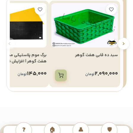
سبد ده قابی هفت گوهر
برگ موم پلاستیکی مشکی ل
هفت گوهر | افزایش ظرفیت 
145,000
2,090,000
تومان
تومان
❓
🏠
👤
🛡️