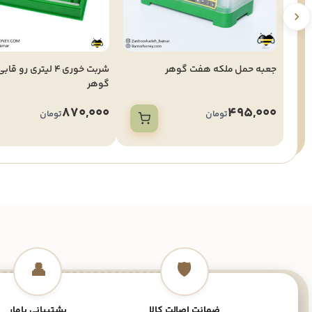
جعبه حمل ملكه هفت گوهر
شربت خوری 4 لیتری رو
گوهر
870,000
495,000
تومان
تومان
👤
🛡️
ضمانت اصالت کالا
پشتیبانی بامار