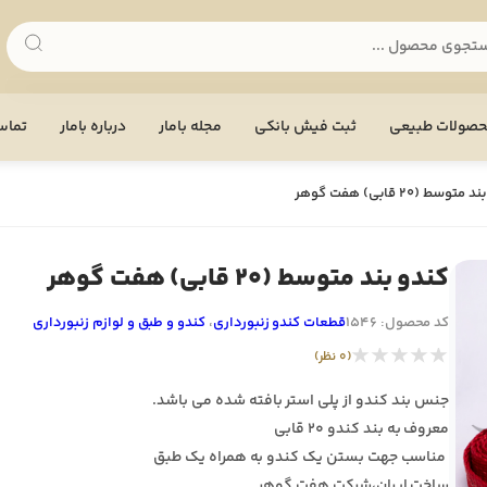
صولات طبیعی
ثبت فیش بانکی
مجله بامار
درباره بامار
تماس 
توسط (20 قابی) هفت گوهر
کندو بند متوسط (20 قابی) هفت گوهر
کد محصول: 1546
قطعات کندو زنبورداری
،
کندو و طبق و لوازم زنبورداری
★★★★★
(0 نظر)
جنس بند کندو از پلی استر بافته شده می باشد.
معروف به بند کندو 20 قابی
مناسب جهت بستن یک کندو به همراه یک طبق
ساخت ایران،شرکت هفت گوهر