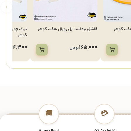
هفت گوهر
قاشق برداشت ژل رویال هفت گوهر
تیرک چوبی قاب 
گوهر
14,300
165,000
تومان
تومان
🚚
💳
نحوه پرداخت
ارسال سریع