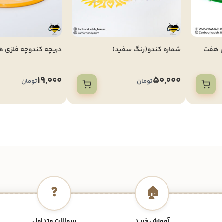
 قابی هفت
شماره کندو(رنگ سفید)
دریچه کندوچه فلزی 
19,000
50,000
تومان
تومان
❓
🏠
آموزش خرید
سوالات متداول