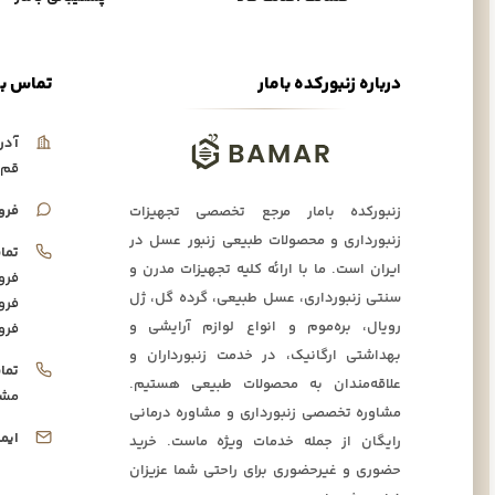
درباره زنبورکده بامار
تماس با
آدر
قم،
فرو
زنبورکده بامار مرجع تخصصی تجهیزات
زنبورداری و محصولات طبیعی زنبور عسل در
تما
ایران است. ما با ارائه کلیه تجهیزات مدرن و
فرو
سنتی زنبورداری، عسل طبیعی، گرده گل، ژل
فرو
رویال، بره‌موم و انواع لوازم آرایشی و
فرو
بهداشتی ارگانیک، در خدمت زنبورداران و
تما
علاقه‌مندان به محصولات طبیعی هستیم.
مشا
مشاوره تخصصی زنبورداری و مشاوره درمانی
ایم
رایگان از جمله خدمات ویژه ماست. خرید
حضوری و غیرحضوری برای راحتی شما عزیزان