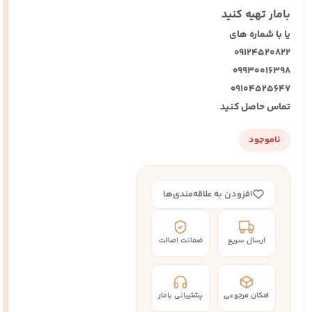
بامار تهیه کنید
یا با شماره های
09124520822
09930016398
09104525647
تماس حاصل کنید
ناموجود
افزودن به علاقه‌مندی‌ها
ارسال سریع
ضمانت اصالت
امکان مرجوعی
پشتیبانی بامار