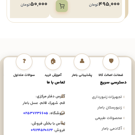
50,000
495,000
تومان
تومان
❓
🏠
👤
🛡️
ضمانت اصالت کالا
پشتیبانی بامار
آموزش خرید
سوالات متداول
نحوه
دسترسی سریع
تماس با ما
آدرس دفتر مرکزی:
»
تجهیزات زنبورداری
قم، شهرک قائم، عسل بامار
»
زنبورستان بامار
فروشگاه:
۰۲۵۳۷۲۳۶۶۰۵
»
محصولات طبیعی
تماس با بخش فروش:
»
آکادمی بامار
فروش:
۰۹۱۲۴۵۲۰۸۲۲