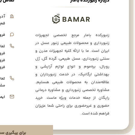
درباره زنبورکده بامار
تماس با
آدر
قم،
فرو
زنبورکده بامار مرجع تخصصی تجهیزات
زنبورداری و محصولات طبیعی زنبور عسل در
تما
ایران است. ما با ارائه کلیه تجهیزات مدرن و
فرو
سنتی زنبورداری، عسل طبیعی، گرده گل، ژل
فرو
رویال، بره‌موم و انواع لوازم آرایشی و
فرو
بهداشتی ارگانیک، در خدمت زنبورداران و
تما
علاقه‌مندان به محصولات طبیعی هستیم.
مشا
مشاوره تخصصی زنبورداری و مشاوره درمانی
ایم
رایگان از جمله خدمات ویژه ماست. خرید
حضوری و غیرحضوری برای راحتی شما عزیزان
فراهم شده است.
برای پیگیری سفارشا