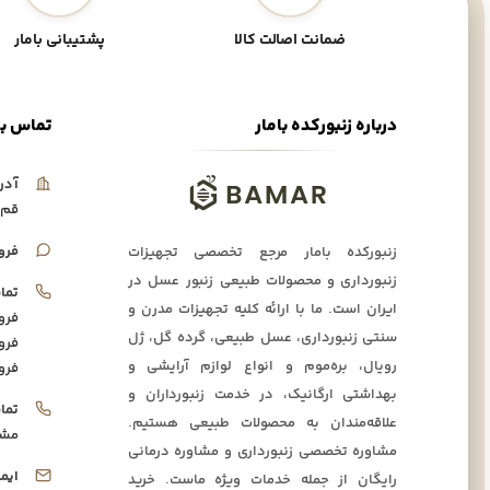
ضمانت اصالت کالا
پشتیبانی بامار
درباره زنبورکده بامار
تماس با
آدر
قم،
فرو
زنبورکده بامار مرجع تخصصی تجهیزات
زنبورداری و محصولات طبیعی زنبور عسل در
تما
ایران است. ما با ارائه کلیه تجهیزات مدرن و
فرو
سنتی زنبورداری، عسل طبیعی، گرده گل، ژل
فرو
رویال، بره‌موم و انواع لوازم آرایشی و
فرو
بهداشتی ارگانیک، در خدمت زنبورداران و
تما
علاقه‌مندان به محصولات طبیعی هستیم.
مشا
مشاوره تخصصی زنبورداری و مشاوره درمانی
ایم
رایگان از جمله خدمات ویژه ماست. خرید