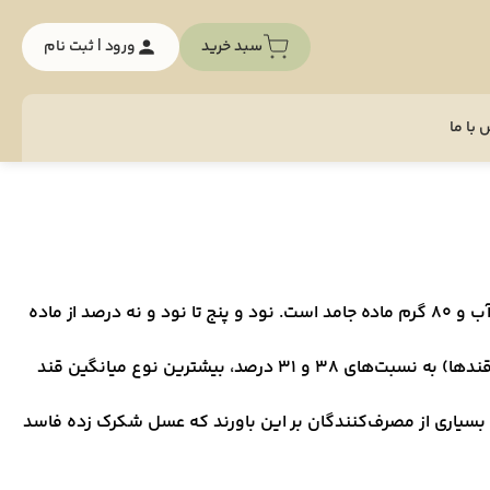
سبد خرید
ورود | ثبت نام
با ما
ترکیبات عسل به نوع شهد گیاهی که توسط زنبوران عسل جمع‌آوری می‌شود بستگی دارد. به‌طور معمول، هر ۱۰۰ گرم عسل شامل ۲۰ گرم آب و ۸۰ گرم ماده جامد است. نود و پنج تا نود و نه درصد از ماده
مابقی شامل مواد معدنی، آنزیم‌ها، گرده گل، اسیدهای آلی، پروتئین‌ها و ویتامین‌ها است. قندهای فروکتوز و گلوکز (۸۵ تا ۹۵ درصد کل قندها) به نسبت‌های ۳۸ و ۳۱ درصد، بیشترین نوع میانگین قند
. بسیاری از مصرف‌کنندگان بر این باورند که عسل شکرک زده فاسد