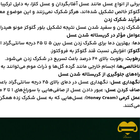
برخی از انواع عسل مانند عسل آفتابگردان و عسل کلزا، به دلیل ترک
گلوکز خالص تشکیل شده‌اند، هرگز شکرک نمی‌زنند و این موضوع م
فرآیند شکرک زدن
شکرک زدن و سفید شدن عسل نتیجه تشکیل بلور گلوکز مونو هیدراته اس
عوامل مؤثر در کریستاله شدن عسل
دما
: بهترین دما برای شکرک زدن عسل بین ۵ تا ۲۵ درجه سانتی‌گراد است.
گلوکز
: افزایش نسبت قند گلوکز به فروکتوز.
رطوبت
: رطوبت بالای ۲۰ درصد باعث تسریع در شکرک زدن می‌شود.
ناخالصی‌ها
: اجسام خارجی مانند گرده گل‌ها و ذرات موم می‌توانند به
راه‌های جلوگیری از کریستاله شدن عسل
نگهداری عسل
: نگهداری عسل در دمای بالای ۲۵ درجه سانتی‌گراد باعث از بین رفتن مواد معطر و افت کیفیت می‌شود. بهترین دما برای نگهداری عسل کمتر از ۵ درجه سانتی‌گراد است.
صاف کردن عسل
: عبور دادن عسل از صافی‌هایی با سوراخ‌های ۱ تا ۲ میلی‌متر، اکثریت ناخالصی‌ها را جدا می‌کند. حرارت دادن پس از صافی باعث کاهش رطوبت و کنترل کریستاله شدن می‌شود.
عمل کرمی (Honey Cream)
: عسل‌هایی که به عسل شکرک زده همگن تب
می‌کنند.