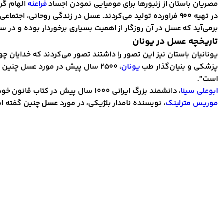
مصریان باستان از زنبورها برای مومیایی نمودن اجساد
فراعنه
الهام گر
در تهیه
۹۰۰
فراورده تولید می‌کردند. عسل در زندگی روحانی، اجتماعی
بر‌می‌آید که عسل در آن روزگار از اهمیت بسیاری برخوردار بوده و د
تاریخچه عسل در یونان
یونانیان باستان نیز این تصور را داشتند تصور می‌کردند که خدایان 
پزشکی و بنیان‌گذار طب
یونان
، ۲۵۰۰ سال پیش در مورد عسل چن
است”.
ابوعلی سینا
، دانشمند بزرگ ایرانی ۱۰۰۰ سال پیش در کتاب قانون خود نسخه‌های زیادی بر پایه عسل و
موریس مترلینک
، نویسنده نامدار بلژیکی، در مورد
عسل
چنین گفته اس