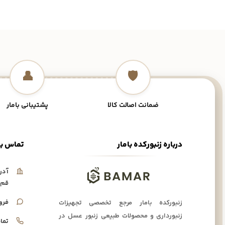
👤
🛡️
ضمانت اصالت کالا
پشتیبانی بامار
درباره زنبورکده بامار
تماس با
آدر
قم،
فرو
زنبورکده بامار مرجع تخصصی تجهیزات
زنبورداری و محصولات طبیعی زنبور عسل در
تما