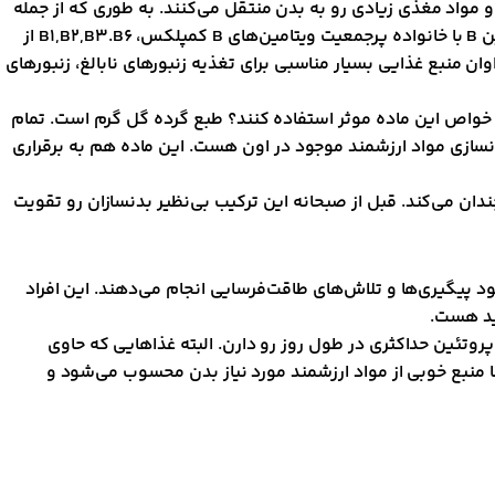
 مواد مغذی زیادی رو به بدن منتقل می‌کنند. به طوری که از جمله
اون‌ها باید به پروتئین فراوان، کربوهیدرات‌ها، مواد معدنی، پتاسیم، کلسیم، منیزیم، فسفات، روی و آهن اشاره بشود. ویتامین A ، ویتامین B با خانواده پرجمعیت ویتامین‌های B کمپلکس، B1,B2,B3.B6 از
ه دلیل انرژی‌بخشی فراوان منبع غذایی بسیار مناسبی برای تغذیه زنبورهای نابالغ، زنبورهای
ز خواص این ماده موثر استفاده کنند؟ طبع گرده گل گرم است. تمام
 بدنسازی مواد ارزشمند موجود در اون هست. این ماده هم به برقراری
دان می‌کند. قبل از صبحانه این ترکیب بی‌نظیر بدنسازان رو تقویت
ای ساخت عضلات بدن خود پیگیری‌ها و ‌تلاش‌های طاقت‌فرسایی انجام می‌دهند. این افراد
ید هست.
روتئین حداکثری در طول روز رو دارن. البته غذاهایی که حاوی
 منبع خوبی از مواد ارزشمند مورد نیاز بدن محسوب می‌شود و