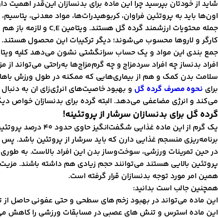
شاید از خودتان بپرسید چرا این ماده برای بدنسازان این‌قدر اهمیت 
جمله محتویات ارزشمند
کارگر و لاروها محسوب می‌شوند؛ دیگر ترکیبات این محصول هستند.
جمع ‌بندی این مواد و یک حساب سرانگشتی نشون می‌دهد کلیه ویتامین
افراد بدنساز چه افراد سردمزاج و چه گرم‌مزاج‌ها به‌راحتی می‌تواند 
سلامت بدن کمک و هم از بیماری‌هایی که ممکنه در طول ورزش باها
برای
نحوه مصرف گرده گل
و بهبود خاصیت‌های انرژی‌زای ان به دنبال
می‌کند و انرژی مضاعفی می‌دهد. البته گرده برای بدنسازان خواص دیگر
گرده گل برای بدنسازان سرشار از پروتئینه!
یک گرم از این ماد
برنامه‌ریزی منسجم غذایی دارن که باید سرشار از پروتئین باشد. پس
در حین تمرینات ورزشی، سوخت‌و‌ساز بدن این افراد بالاست. به طوری 
پروتئین بالایی هستند می‌توانند حجم زیادی هم داشته باشند. مزیت
همین امر مورد توجه بدنسازان قرار گرفته است.
همچنین جالب است بدانید:
این ماده می‌تواند در بهبود زخم های سطحی و حتی عفونی حاصل از ت
این ماده استرس و تنش های عصبی در مسابقات ورزشی را کاهش می