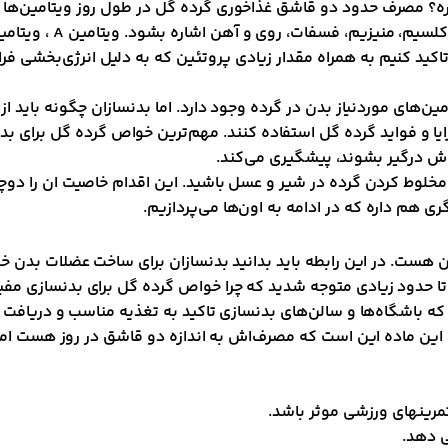
داره؟ مصرف حدود دو قاشق غذاخوری گرده گل در طول روز ویتامین‌ها و
 گرده گل هستند. ویتامین C,E و لازمه باز هم تاکید کنیم به همراه مقدار زیادی پروتئین که ب
‌های موردنیاز بدن در گرده وجود دارد. اما بدنسازان چگونه باید ا
از مزایا و فواید گرده گل استفاده کنند. مهم‌ترین خواص گرده گل برای
ش درگیر بشوند، پیشگیری می‌کند.
 مخلوط کردن گرده در شیر و عسل باشید. این اقدام خاصیت ان را دوچن
ی هم داره که در ادامه به اون‌ها می‌پردازیم.
ه غذایی شگفت‌انگیز حاوی حدود 40 درصد پروتئین هست. در این رابطه باید بدانید بدنسازان بر
 تا حدود زیادی متوجه شدید که چرا خواص گرده گل برای بدنسازی مف
که باشگاه‌ها و سالن‌های بدنسازی تاکید به تغذیه مناسب و دریافت پ
 این ماده این است که مصرف‌اش به اندازه دو قاشق در روز هست اما
مرینهای ورزشی موثر باشد.
 دهد.