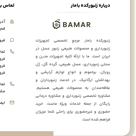
درباره زنبورکده بامار
تماس با
آدر
قم،
فرو
زنبورکده بامار مرجع تخصصی تجهیزات
زنبورداری و محصولات طبیعی زنبور عسل در
تما
ایران است. ما با ارائه کلیه تجهیزات مدرن و
فرو
سنتی زنبورداری، عسل طبیعی، گرده گل، ژل
فرو
رویال، بره‌موم و انواع لوازم آرایشی و
فرو
بهداشتی ارگانیک، در خدمت زنبورداران و
تما
علاقه‌مندان به محصولات طبیعی هستیم.
مشا
مشاوره تخصصی زنبورداری و مشاوره درمانی
ایم
رایگان از جمله خدمات ویژه ماست. خرید
حضوری و غیرحضوری برای راحتی شما عزیزان
فراهم شده است.